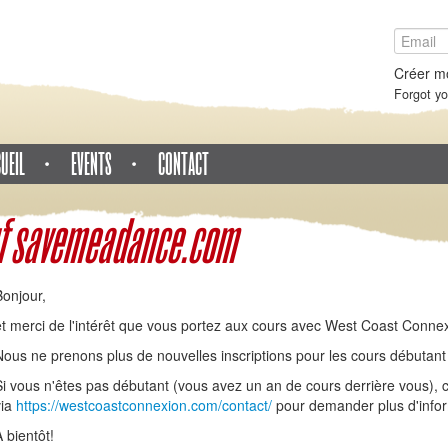
Créer m
Forgot y
UEIL
EVENTS
CONTACT
 savemeadance.com
Bonjour,
et merci de l'intérêt que vous portez aux cours avec West Coast Conne
Nous ne prenons plus de nouvelles inscriptions pour les cours débutant
Si vous n'êtes pas débutant (vous avez un an de cours derrière vous),
via
https://westcoastconnexion.com/contact/
pour demander plus d'infor
 bientôt!