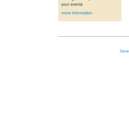
your events
more information
Gener