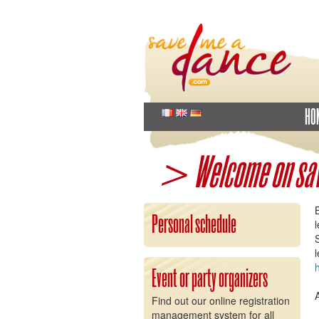
HO
> Welcome on sa
Personal schedule
l
Event or party organizers
A
Find out our online registration
management system for all