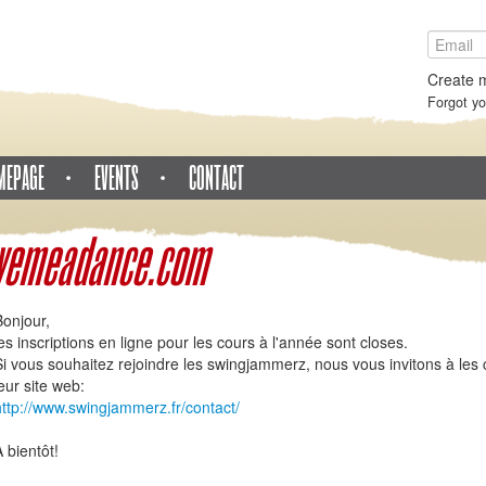
Create 
Forgot y
MEPAGE
EVENTS
CONTACT
vemeadance.com
Bonjour,
les inscriptions en ligne pour les cours à l'année sont closes.
Si vous souhaitez rejoindre les swingjammerz, nous vous invitons à les c
eur site web:
http://www.swingjammerz.fr/contact/
 bientôt!