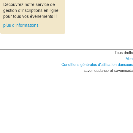
Découvrez notre service de
gestion d'inscriptions en ligne
pour tous vos événements !!
plus d'informations
Tous droit
Ment
Conditions générales d'utilisation danseurs
savemeadance et savemeada